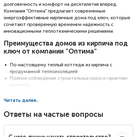
долговечность и комфорт на десятилетия вперед.
Компания "Оптима" предлагает современные
энергоэффективные кирпичные дома под ключ, которые
сочетают проверенную временем надежность с
инновационными теплотехническими решениями.
Преимущества домов из кирпича под
ключ от компании "Оптима"
По-настоящему теплый коттедж из кирпича с
продуманной теплоизоляцией
Полное соблюдение строительных норм и гарантию
качества
Готовые проекты или
индивидуальное
проектирование
с архитектором
Читать далее..
Комплексное обслуживание после сдачи объекта
Ответы на частые вопросы
Мы строим не просто красивые, а энергоэффективные
кирпичные дома, где каждая деталь продумана для
вашего комфорта и экономии на эксплуатации.